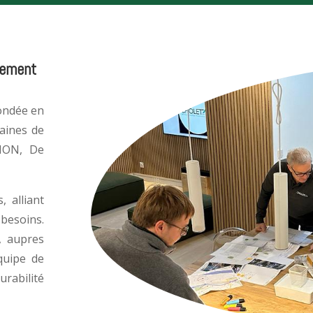
alement
ondée en
aines de
ION, De
, alliant
besoins.
e, aupres
quipe de
rabilité