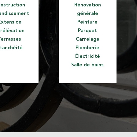
nstruction
Rénovation
andissement
générale
Extension
Peinture
rélévation
Parquet
Terrasses
Carrelage
tanchéité
Plomberie
Électricité
Salle de bains