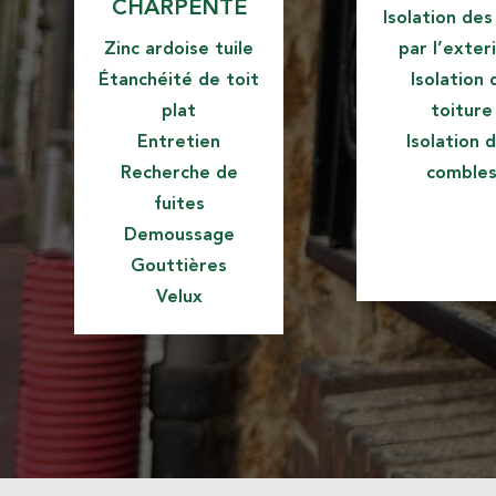
CHARPENTE
Isolation de
Zinc ardoise tuile
par l’exter
Étanchéité de toit
Isolation 
plat
toiture
Entretien
Isolation 
Recherche de
comble
fuites
Demoussage
Gouttières
Velux