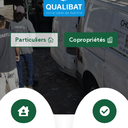
Particuliers
Copropriétés

