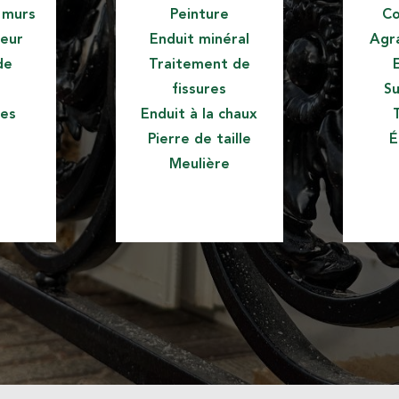
s murs
Peinture
Co
ieur
Enduit minéral
Agr
de
Traitement de
fissures
Su
des
Enduit à la chaux
s
Pierre de taille
É
Meulière